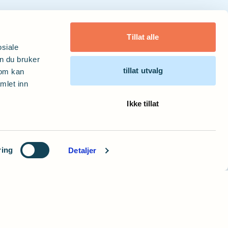
Tillat alle
osiale
n du bruker
tillat utvalg
som kan
mlet inn
Ikke tillat
ring
Detaljer