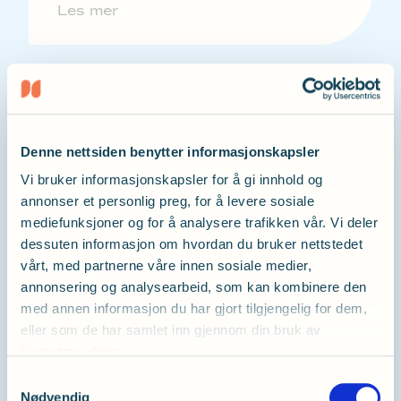
Les mer
Rabatt på hotellovernatting
Denne nettsiden benytter informasjonskapsler
hos Radisson Blu
Vi bruker informasjonskapsler for å gi innhold og
annonser et personlig preg, for å levere sosiale
Les mer
mediefunksjoner og for å analysere trafikken vår. Vi deler
dessuten informasjon om hvordan du bruker nettstedet
vårt, med partnerne våre innen sosiale medier,
annonsering og analysearbeid, som kan kombinere den
med annen informasjon du har gjort tilgjengelig for dem,
eller som de har samlet inn gjennom din bruk av
tjenestene deres.
Reiser med Springtime
Samtykkevalg
Nødvendig