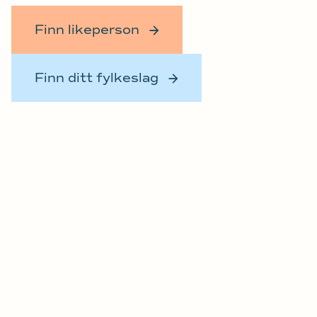
Finn likeperson
Finn ditt fylkeslag