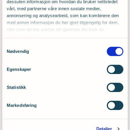
dessuten informasjon om hvordan du bruker nettstedet
Ung Hørsels formål
vårt, med partnerne våre innen sosiale medier,
annonsering og analysearbeid, som kan kombinere den
med annen informasjon du har gjort tilgjengelig for dem,
Ung Hørsel skal jobbe for unge
eller som de har samlet inn gjennom din bruk av
hørselshemmede og skape åpenhet om det å
tjenestene deres.
ha en hørselshemning. Gjennom
interessepolitikk, informasjon og aktiviteter
Samtykkevalg
Nødvendig
skal Ung Hørsel jobbe for å bedre
medlemmenes livssituasjon og utfordringer.
Egenskaper
Ung Hørsel skal jobbe for forebygging av
hørselsskader blant unge og andre
hørselsrelaterte saker.
Statistikk
Markedsføring
Ønsker du mer informasjon?
Detaljer