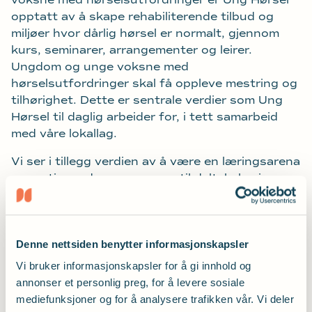
voksne med hørselsutfordringer er Ung Hørsel
opptatt av å skape rehabiliterende tilbud og
miljøer hvor dårlig hørsel er normalt, gjennom
kurs, seminarer, arrangementer og leirer.
Ungdom og unge voksne med
hørselsutfordringer skal få oppleve mestring og
tilhørighet. Dette er sentrale verdier som Ung
Hørsel til daglig arbeider for, i tett samarbeid
med våre lokallag.
Vi ser i tillegg verdien av å være en læringsarena
og motivere denne gruppen til deltakelse i
organisasjonslivet og demokratiske prosesser.
Dette styrker både det sivile samfunnet,
hørselshemmede som gruppe og det enkelte
Denne nettsiden benytter informasjonskapsler
individet.
Vi bruker informasjonskapsler for å gi innhold og
annonser et personlig preg, for å levere sosiale
mediefunksjoner og for å analysere trafikken vår. Vi deler