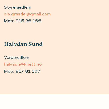
Styremedlem
ola.grasdal@gmail.com
Mob:
915 36 166
Halvdan Sund
Varamedlem
halvsun@knett.no
Mob:
917 81 107