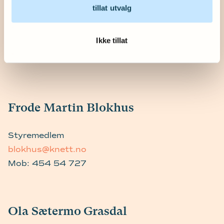
Line Anita Øvstebø
tillat utvalg
Styremedlem
Ikke tillat
Linekvh@gmail.com
Mob:
918 02 549
Frode Martin Blokhus
Styremedlem
blokhus@knett.no
Mob:
454 54 727
Ola Sætermo Grasdal