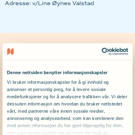
Adresse: v/Line Øynes Valstad
Tillitsvalgte Folgefonn
Denne nettsiden benytter informasjonskapsler
Vi bruker informasjonskapsler for å gi innhold og
Line Øynes Valstad
annonser et personlig preg, for å levere sosiale
mediefunksjoner og for å analysere trafikken vår. Vi deler
Leder
dessuten informasjon om hvordan du bruker nettstedet
line.valstad1@gmail.com
vårt, med partnerne våre innen sosiale medier,
annonsering og analysearbeid, som kan kombinere den
Mob:
932 99 020
med annen informasjon du har gjort tilgjengelig for dem,
eller som de har samlet inn gjennom din bruk av