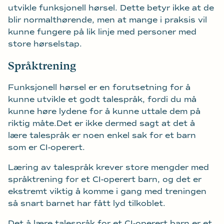
utvikle funksjonell hørsel. Dette betyr ikke at de
blir normalthørende, men at mange i praksis vil
kunne fungere på lik linje med personer med
store hørselstap.
Språktrening
Funksjonell hørsel er en forutsetning for å
kunne utvikle et godt talespråk, fordi du må
kunne høre lydene for å kunne uttale dem på
riktig måte.Det er ikke dermed sagt at det å
lære talespråk er noen enkel sak for et barn
som er CI-operert.
Læring av talespråk krever store mengder med
språktrening for et CI-operert barn, og det er
ekstremt viktig å komme i gang med treningen
så snart barnet har fått lyd tilkoblet.
Det å lære talespråk for et CI-operert barn er et