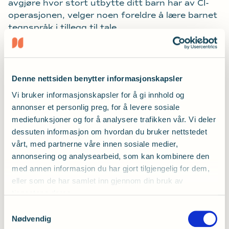
avgjøre hvor stort utbytte ditt barn har av CI-
operasjonen, velger noen foreldre å lære barnet
tegnspråk i tillegg til tale.
Tegnlære
Det finnes to ulike alternativer for læring av
Denne nettsiden benytter informasjonskapsler
tegn, det ene er Norsk tegnspråk, og det andre
Vi bruker informasjonskapsler for å gi innhold og
er Norsk med tegnstøtte (NMT).
annonser et personlig preg, for å levere sosiale
Norsk tegnspråk er et helt eget språk, med
mediefunksjoner og for å analysere trafikken vår. Vi deler
egen syntaks (setningsoppbygging), basert på
dessuten informasjon om hvordan du bruker nettstedet
tegn. NMT innebærer derimot å bruke enkelte
vårt, med partnerne våre innen sosiale medier,
tegn som en støtte til norsk talespråk.
annonsering og analysearbeid, som kan kombinere den
med annen informasjon du har gjort tilgjengelig for dem,
Vi i Hørselshemmedes Landsforbund er opptatt
eller som de har samlet inn gjennom din bruk av
av at det er først og fremst er foreldrene som
tjenestene deres.
må avgjøre hva som er riktig for dem og for
Samtykkevalg
deres barn. Det er du som kjenner barnet ditt,
Nødvendig
og du må derfor gjøre deg opp en egen mening