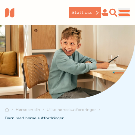
Støtt oss
Hørselen din
Ulike hørselsutfordringer
Barn med hørselsutfordringer