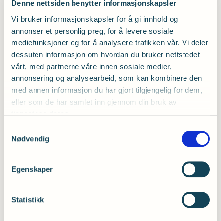
Denne nettsiden benytter informasjonskapsler
likesinnede.
Vi bruker informasjonskapsler for å gi innhold og
annonser et personlig preg, for å levere sosiale
Våre lokallag rundt i landet arrangerer ulike
mediefunksjoner og for å analysere trafikken vår. Vi deler
aktiviteter, temakvelder og andre sosiale
dessuten informasjon om hvordan du bruker nettstedet
arrangementer der du kan møte andre med
vårt, med partnerne våre innen sosiale medier,
hørselsutfordringer. Vi hører sammen.
annonsering og analysearbeid, som kan kombinere den
med annen informasjon du har gjort tilgjengelig for dem,
eller som de har samlet inn gjennom din bruk av
tjenestene deres.
Se våre tilbud og aktiviteter her
Samtykkevalg
Nødvendig
Egenskaper
Statistikk