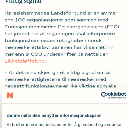
Viktig signal
Hørselshemmedes Landsforbund er en av mer
enn 100 organisasjoner som sammen med
Funksjonshemmedes Fellesorganisasjon (FFO)
har jobbet for at regjeringen skal inkorporere
funksjonshemmedes rettigheter i norsk
menneskerettslov. Sammen har vi samlet inn
mer enn 9 000 underskrifter på nettsiden
Likhetsløftet.no
.
-- At dette nå skjer, gir et viktig signal om at
menneskerettighetene til mennesker med
nedsatt funksjonsevne er like viktige som alle
andres. Vi håper at Stortinget vil følge opp og
vedta forslaget til høsten, sier en fornøyd leder
av politikk og samfunn Ragnhild S. Støkket i
Hørselshemmedes Landsforbund.
Denne nettsiden benytter informasjonskapsler
Vi bruker informasjonskapsler for å gi innhold og annonser
Støkket påpeker at en slik inkorporering vil