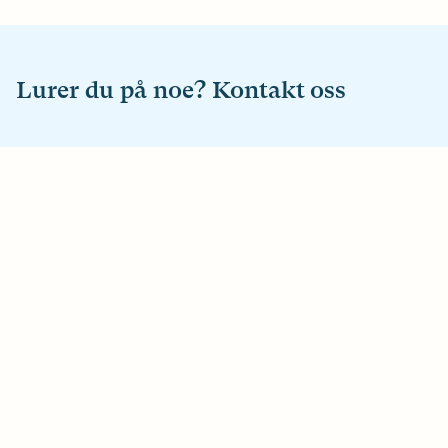
Lurer du på noe? Kontakt oss
E-post
hei@horselsforbundet.no
Telefon
22 63 99 00
Besøksadresse