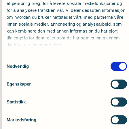
et personlig preg, for å levere sosiale mediefunksjoner og
styrke mulighetene personer med ulike
for å analysere trafikken vår. Vi deler dessuten informasjon
funksjonsnedsettelser har til å delta i
om hvordan du bruker nettstedet vårt, med partnerne våre
samfunnet på lik linje med alle andre.
innen sosiale medier, annonsering og analysearbeid, som
-- Dette er en seier for likestilling, inkludering og
kan kombinere den med annen informasjon du har gjort
mangfold. For personer med
tilgjengelig for dem, eller som de har samlet inn gjennom
hørselsutfordringer vil dette bidra til en styrking
din bruk av tjenestene deres.
av rettigheter på en rekke ulike områder, blant
annet i arbeidslivet. Det vil også bidra til å
Samtykkevalg
oppnå en mer rettferdig behandling av
Nødvendig
hørselshemmede i hele landet, uavhengig av
geografisk plassering, sier Støkket.
Egenskaper
Statistikk
Markedsføring