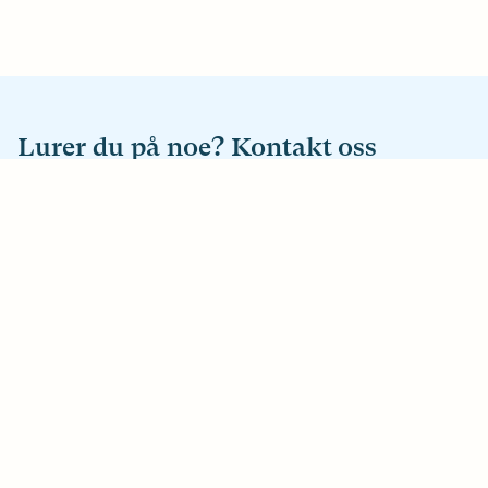
Lurer du på noe? Kontakt oss
E-post
hei@horselsforbundet.no
Telefon
22 63 99 00