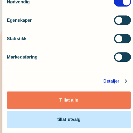
Nødvendig
Egenskaper
Statistikk
Relaterte artikler
Markedsføring
Detaljer
5 tips til et hørselsvennlig
Tillat alle
17.mai-selskap
tillat utvalg
Les mer