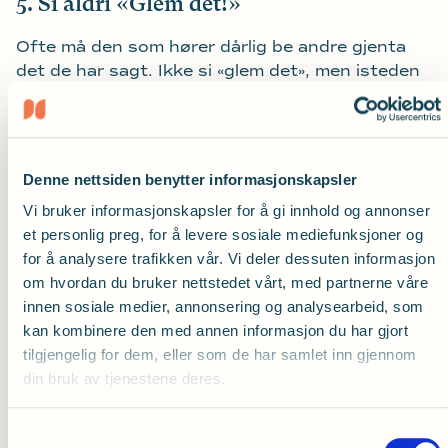
5. Si aldri «Glem det!»
Ofte må den som hører dårlig be andre gjenta
det de har sagt. Ikke si «glem det», men isteden
gjenta det du sa så naturlig og hyggelig som du
kan.
6. Ha blikkontakt og snakk normalt.
Denne nettsiden benytter informasjonskapsler
Se på den du snakker til slik at vedkommende
Vi bruker informasjonskapsler for å gi innhold og annonser
kan lese på leppene. Snakk tydelig, men ikke
et personlig preg, for å levere sosiale mediefunksjoner og
rop. Roping gjør det vanskeligere å høre hva
for å analysere trafikken vår. Vi deler dessuten informasjon
som blir sagt.
om hvordan du bruker nettstedet vårt, med partnerne våre
innen sosiale medier, annonsering og analysearbeid, som
7. Unngå bakgrunnsstøy.
kan kombinere den med annen informasjon du har gjort
tilgjengelig for dem, eller som de har samlet inn gjennom
Husk at støy kan gjøre det vanskeligere å høre
din bruk av tjenestene deres.
det som blir sagt. Finn et rolig sted, hvis mulig,
og snakk én av gangen.
Samtykkevalg