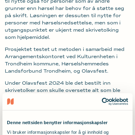
til nytte også for personer som av andre
grunner enn hørsel har behov for å støtte seg
på skrift. Løsningen er dessuten til nytte for
personer med hørselsnedsettelse, men som i
utgangspunktet er ukjent med skrivetolking
som hjelpemiddel.
Prosjektet testet ut metoden i samarbeid med
Arrangementskontoret ved Kulturenheten i
Trondheim kommune, Hørselshemmedes
Landsforbund Trondheim, og Olavsfest.
Under Olavsfest 2024 ble det bestilt inn
skrivetolker som skulle oversette alt som ble
sagt fra scenen. I programvaren til skrivetolkene
ble det opprettet en QR-kode som arrangøren
gjorde tilgjengelig til alle i publikum. Når
publikummere scannet QR-koden fikk de direkte
Denne nettsiden benytter informasjonskapsler
tilgang til skrivetolkene sitt program og kunne
Vi bruker informasjonskapsler for å gi innhold og
følge tekstingen fra sin mobil. Testen ble