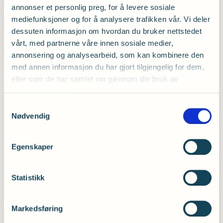
annonser et personlig preg, for å levere sosiale
gjennomført uten tekniske problemer og
mediefunksjoner og for å analysere trafikken vår. Vi deler
tilbakemeldingene fra testpersoner var at dette
dessuten informasjon om hvordan du bruker nettstedet
fungerte bra. Det var et pluss at man ikke var
vårt, med partnerne våre innen sosiale medier,
avhengig av reserverte plasser, men kunne stå
annonsering og analysearbeid, som kan kombinere den
eller sitte der man ønsket så lenge man hadde
med annen informasjon du har gjort tilgjengelig for dem,
scannet QR-koden. Evalueringen gjort av
eller som de har samlet inn gjennom din bruk av
prosjektgruppen samt tilbakemeldingene fra
tjenestene deres.
testpersoner var grunnlaget for en skriftlig
veileder. Veilederen sendes til alle som ønsker
Samtykkevalg
Nødvendig
mer informasjon om bruk av metoden.
Veilederen kan leses
her
.
Egenskaper
Det ble også produsert en informasjonsfilm som
kan sees
her
.
Statistikk
I etterkant av utprøvingen har Trondheim
kommune benyttet seg av denne metoden ved
flere arrangementer. SKI VM i Trondheim
Markedsføring
benyttet også metoden og prosjektgruppen har