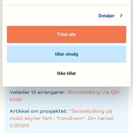
blitt kontaktet av flere arrangører som ønsker å
teste ut livestreaming av skrivetolkning.
Detaljer
Tillat alle
tillat utvalg
Dokumentasjon
Ikke tillat
Sluttrapport:
"Kultur for teksting"
Veileder til arrangører:
Skrivetolking via QR-
kode
Artikkel om prosjektet:
"Skrivetolking på
mobil skyter fart i Trondheim", Din hørsel
1/2025