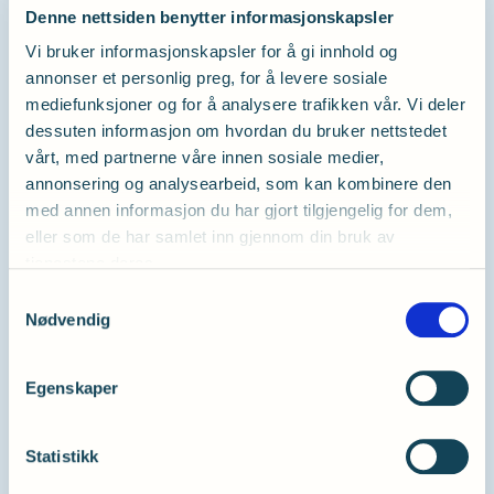
innebære kostnadsfri opprettelse av testament.
Denne nettsiden benytter informasjonskapsler
Vi bruker informasjonskapsler for å gi innhold og
Ønsker du advokatbistand kan du kontakte
vår
annonser et personlig preg, for å levere sosiale
juridiske samarbeidspartner advokatfirmaet
mediefunksjoner og for å analysere trafikken vår. Vi deler
Legalis
. Husk å oppgi at du er medlem i
dessuten informasjon om hvordan du bruker nettstedet
Hørselsforbundet.
vårt, med partnerne våre innen sosiale medier,
annonsering og analysearbeid, som kan kombinere den
med annen informasjon du har gjort tilgjengelig for dem,
eller som de har samlet inn gjennom din bruk av
Du kan også sette opp et digitalt
tjenestene deres.
testament med Legalis
Samtykkevalg
Nødvendig
Vår samarbeidspartner Legalis har en digital og
enkel giverreise for opprettelse av testament,
Egenskaper
hvor kvaliteten sikres av advokater. Hvis du gir
en gave til Hørselsforbundet i ditt testamente,
dekker vi kostnaden for testamentet du
Statistikk
oppretter. Med Legalis får du som giver