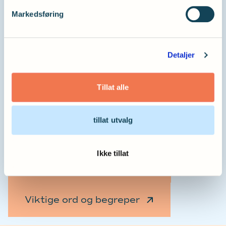
veiledning, kvalitetssikring av advokat og trygg
Markedsføring
lagring.
Les mer om digitalt testament
hos Legalis
Detaljer
Tillat alle
tillat utvalg
Se brosjyren om arv og
testament
Ikke tillat
Eksempel på testament
Viktige ord og begreper