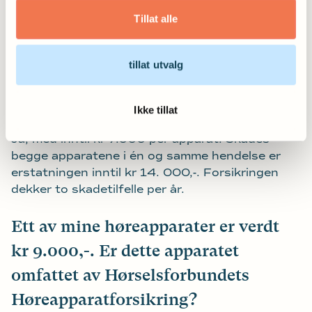
Tillat alle
Jeg eier to høreapparater. Er begge
apparatene dekket av
tillat utvalg
høreapparatforsikringen?
Ikke tillat
SVAR:
Ja, med inntil kr 7.000 per apparat. Skades
begge apparatene i én og samme hendelse er
erstatningen inntil kr 14. 000,-. Forsikringen
dekker to skadetilfelle per år.
Ett av mine høreapparater er verdt
kr 9.000,-. Er dette apparatet
omfattet av Hørselsforbundets
Høreapparatforsikring?