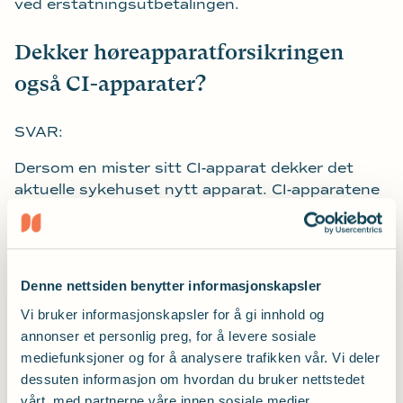
ved erstatningsutbetalingen.
Dekker høreapparatforsikringen
også CI-apparater?
SVAR:
Dersom en mister sitt CI-apparat dekker det
aktuelle sykehuset nytt apparat. CI-apparatene
defineres som sykehusets eiendom. Batterier
(både engangs og oppladbare) må dekkes av
brukeren selv.
Denne nettsiden benytter informasjonskapsler
Jeg var på ferie og høreapparatet ble
Vi bruker informasjonskapsler for å gi innhold og
stjålet. Er dette dekket?
annonser et personlig preg, for å levere sosiale
mediefunksjoner og for å analysere trafikken vår. Vi deler
dessuten informasjon om hvordan du bruker nettstedet
SVAR:
vårt, med partnerne våre innen sosiale medier,